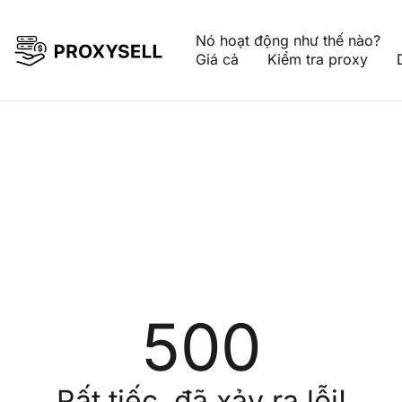
Nó hoạt động như thế nào?
Giá cả
Kiểm tra proxy
500
Rất tiếc, đã xảy ra lỗi!