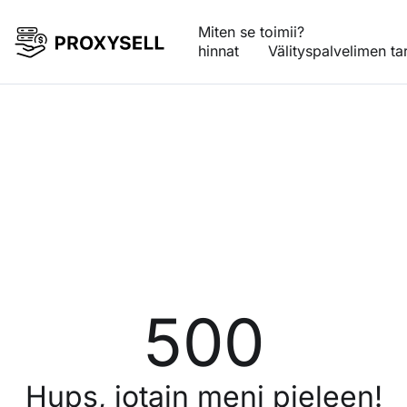
Miten se toimii?
hinnat
Välityspalvelimen ta
500
Hups, jotain meni pieleen!